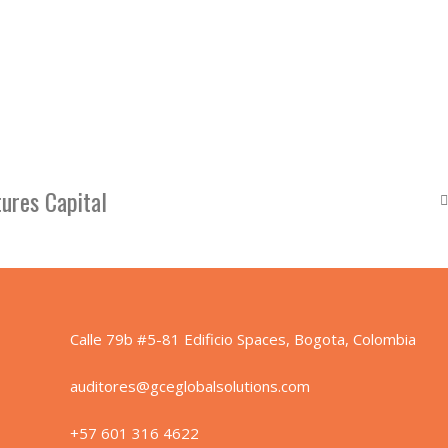
Calle 79b #5-81 Edificio Spaces, Bogota, Colombia
auditores@gceglobalsolutions.com
+57 601 316 4622