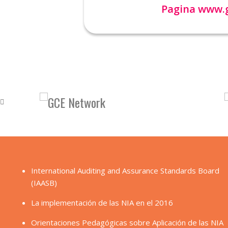
Pagina
www.g
International Auditing and Assurance Standards Board
(IAASB)
La implementación de las NIA en el 2016
Orientaciones Pedagógicas sobre Aplicación de las NIA